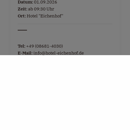
Datum:
01.09.2026
Zeit:
ab 09:30 Uhr
Ort:
Hotel "Eichenhof"
Tel:
+49 (08681-4030)
E-Mail:
info@hotel-eichenhof.de
Weitere Infos »