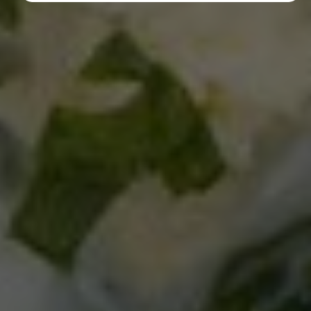
Diese Cookies erfassen anonyme Statistiken. Diese
Informationen helfen uns zu verstehen, wie wir
unsere Website noch weiter optimieren können.
Google Analytics
Marketing
Marketing Cookies werden von Drittanbietern oder
Publishern verwendet, um personalisierte
Werbung anzuzeigen. Sie tun dies, indem sie
Besucher über Websites hinweg verfolgen.
Google Tag Manager
Externe Medien
Wenn Cookies von externen Medien akzeptiert
werden, bedarf der Zugriff auf externe Inhalte
keiner manuellen Zustimmung mehr.
Google Maps