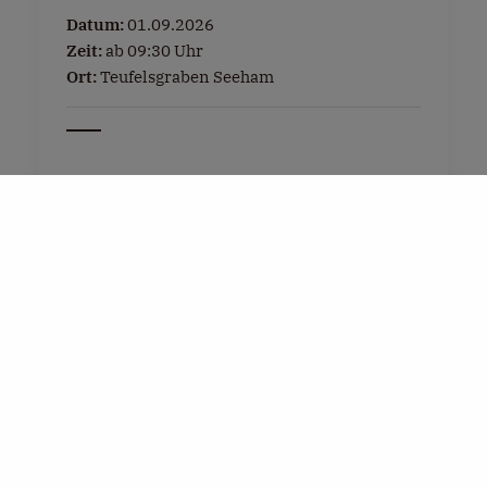
Datum:
01.09.2026
Zeit:
ab 09:30 Uhr
Ort:
Teufelsgraben Seeham
Tel:
+43 6217 5493
E-Mail:
info@seeham-info.at
Weitere Infos »