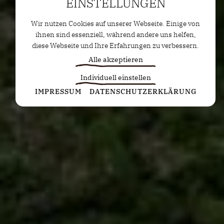
EINSTELLUNGEN
Wir nutzen Cookies auf unserer Webseite. Einige von
ihnen sind essenziell, während andere uns helfen,
diese Webseite und Ihre Erfahrungen zu verbessern.
Alle akzeptieren
Individuell einstellen
Statistiken
IMPRESSUM
DATENSCHUTZERKLÄRUNG
Diese Cookies erfassen anonyme Statistiken. Diese
Informationen helfen uns zu verstehen, wie wir
unsere Website noch weiter optimieren können.
Google Analytics
Marketing
Marketing Cookies werden von Drittanbietern oder
Publishern verwendet, um personalisierte
Werbung anzuzeigen. Sie tun dies, indem sie
Besucher über Websites hinweg verfolgen.