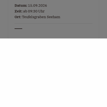
Datum:
15.09.2026
Zeit:
ab 09:30 Uhr
Ort:
Teufelsgraben Seeham
Tel:
+43 6217 5493
E-Mail:
info@seeham-info.at
Weitere Infos »