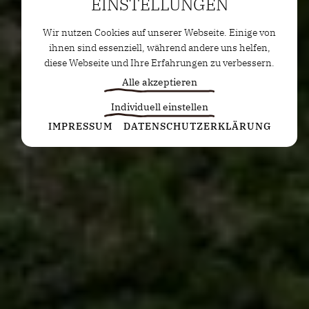
EINSTELLUNGEN
Wir nutzen Cookies auf unserer Webseite. Einige von
ihnen sind essenziell, während andere uns helfen,
diese Webseite und Ihre Erfahrungen zu verbessern.
Alle akzeptieren
Individuell einstellen
Statistiken
IMPRESSUM
DATENSCHUTZERKLÄRUNG
Diese Cookies erfassen anonyme Statistiken. Diese
Informationen helfen uns zu verstehen, wie wir
unsere Website noch weiter optimieren können.
Google Analytics
Marketing
Marketing Cookies werden von Drittanbietern oder
Publishern verwendet, um personalisierte
Werbung anzuzeigen. Sie tun dies, indem sie
Besucher über Websites hinweg verfolgen.