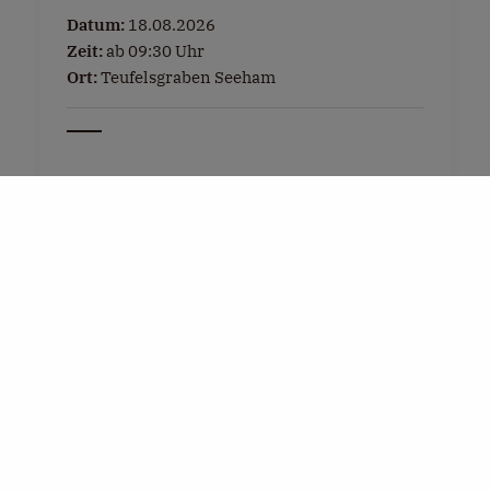
Datum:
18.08.2026
Zeit:
ab 09:30 Uhr
Ort:
Teufelsgraben Seeham
Tel:
+43 6217 5493
E-Mail:
info@seeham-info.at
Weitere Infos »