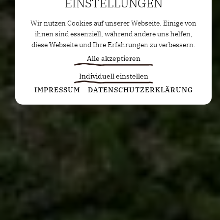
EINSTELLUNGEN
Wir nutzen Cookies auf unserer Webseite. Einige von
ihnen sind essenziell, während andere uns helfen,
diese Webseite und Ihre Erfahrungen zu verbessern.
Alle akzeptieren
Individuell einstellen
Statistiken
IMPRESSUM
DATENSCHUTZERKLÄRUNG
Diese Cookies erfassen anonyme Statistiken. Diese
Informationen helfen uns zu verstehen, wie wir
unsere Website noch weiter optimieren können.
Google Analytics
Marketing
Marketing Cookies werden von Drittanbietern oder
Publishern verwendet, um personalisierte
Werbung anzuzeigen. Sie tun dies, indem sie
Besucher über Websites hinweg verfolgen.