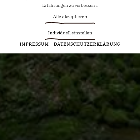
Erfahrungen zu verbessern.
Alle akzeptieren
Individuell einstellen
Statistiken
IMPRESSUM
DATENSCHUTZERKLÄRUNG
Diese Cookies erfassen anonyme Statistiken. Diese
Informationen helfen uns zu verstehen, wie wir unsere Website
noch weiter optimieren können.
Google Analytics
Marketing
Marketing Cookies werden von Drittanbietern oder Publishern
verwendet, um personalisierte Werbung anzuzeigen. Sie tun
dies, indem sie Besucher über Websites hinweg verfolgen.
Google Tag Manager