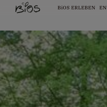
B
i
OS ERLEBEN
EN