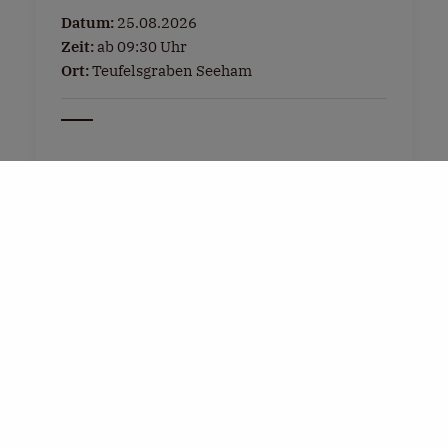
Datum:
25.08.2026
Zeit:
ab 09:30 Uhr
Ort:
Teufelsgraben Seeham
Tel:
+43 6217 5493
E-Mail:
info@seeham-info.at
Weitere Infos »