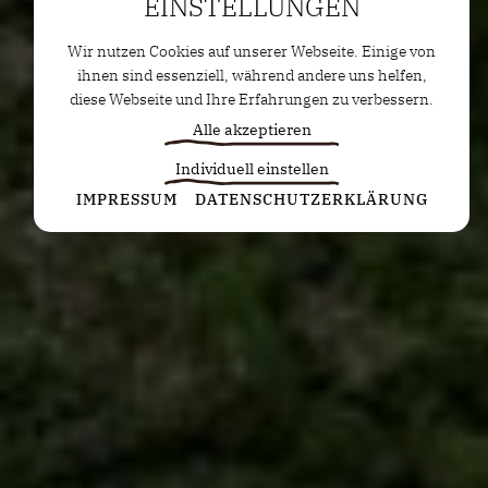
EINSTELLUNGEN
Wir nutzen Cookies auf unserer Webseite. Einige von
ihnen sind essenziell, während andere uns helfen,
diese Webseite und Ihre Erfahrungen zu verbessern.
Alle akzeptieren
Individuell einstellen
Statistiken
IMPRESSUM
DATENSCHUTZERKLÄRUNG
Diese Cookies erfassen anonyme Statistiken. Diese
Informationen helfen uns zu verstehen, wie wir
unsere Website noch weiter optimieren können.
Google Analytics
Marketing
Marketing Cookies werden von Drittanbietern oder
Publishern verwendet, um personalisierte
Werbung anzuzeigen. Sie tun dies, indem sie
Besucher über Websites hinweg verfolgen.