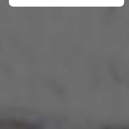
Diese Cookies erfassen anonyme Statistiken. Diese
Informationen helfen uns zu verstehen, wie wir
unsere Website noch weiter optimieren können.
Google Analytics
Marketing
Marketing Cookies werden von Drittanbietern oder
Publishern verwendet, um personalisierte
Werbung anzuzeigen. Sie tun dies, indem sie
Besucher über Websites hinweg verfolgen.
Google Tag Manager
Externe Medien
Wenn Cookies von externen Medien akzeptiert
werden, bedarf der Zugriff auf externe Inhalte
keiner manuellen Zustimmung mehr.