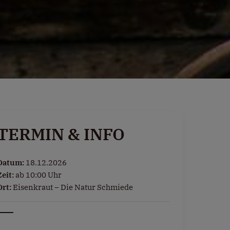
TERMIN & INFO
Datum:
18.12.2026
Zeit:
ab 10:00 Uhr
Ort:
Eisenkraut – Die Natur Schmiede