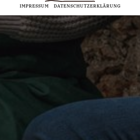
Statistiken
IMPRESSUM
DATENSCHUTZERKLÄRUNG
Diese Cookies erfassen anonyme Statistiken. Diese
Informationen helfen uns zu verstehen, wie wir unsere Website
noch weiter optimieren können.
Google Analytics
Marketing
Marketing Cookies werden von Drittanbietern oder Publishern
verwendet, um personalisierte Werbung anzuzeigen. Sie tun
dies, indem sie Besucher über Websites hinweg verfolgen.
Google Tag Manager
Externe Medien
Wenn Cookies von externen Medien akzeptiert werden, bedarf
der Zugriff auf externe Inhalte keiner manuellen Zustimmung
mehr.