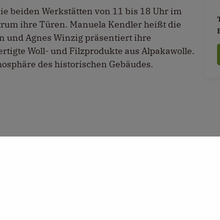
die beiden Werkstätten von 11 bis 18 Uhr im
rum ihre Türen. Manuela Kendler heißt die
 und Agnes Winzig präsentiert ihre
tigte Woll- und Filzprodukte aus Alpakawolle.
mosphäre des historischen Gebäudes.