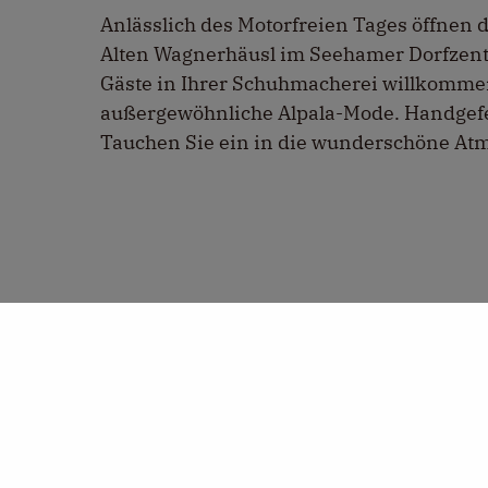
Anlässlich des Motorfreien Tages öffnen 
Alten Wagnerhäusl im Seehamer Dorfzent
Gäste in Ihrer Schuhmacherei willkommen
außergewöhnliche Alpala-Mode. Handgefer
Tauchen Sie ein in die wunderschöne At