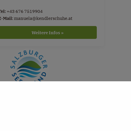
Tel:
+43 676 7519904
E-Mail:
manuela@kendlerschuhe.at
Weitere Infos »