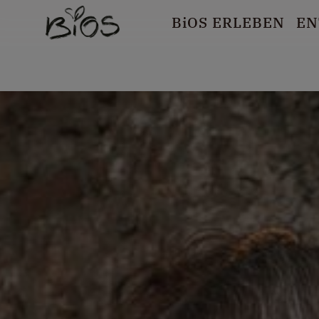
B
i
OS ERLEBEN
EN