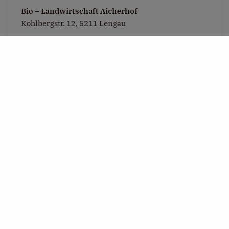
Bio – Landwirtschaft Aicherhof
Kohlbergstr. 12, 5211 Lengau
E-Mail:
servus@bio-aicherhof.at
Zur Website
LUST AUF EIN BIOS ERLEBNIS?
Jetzt passende Unterkunft in der
Region
Quellenviertel
buchen & genießen.
Unterkünfte finden