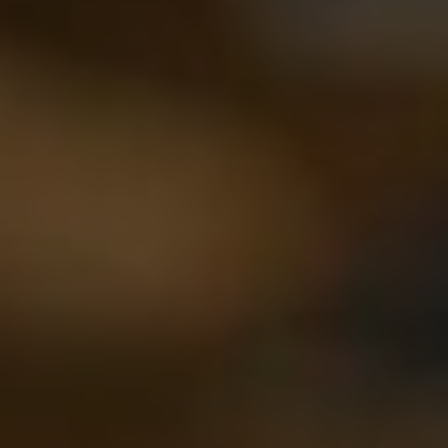
Externe Medien
Wenn Cookies von externen Medien akzeptiert
werden, bedarf der Zugriff auf externe Inhalte
keiner manuellen Zustimmung mehr.
Google Maps
Eingebettete Inhalte