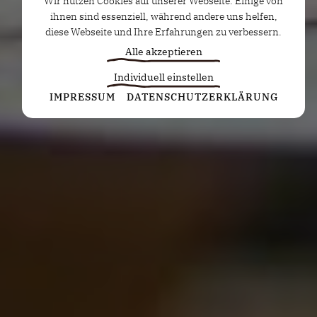
Wir nutzen Cookies auf unserer Webseite. Einige von
ihnen sind essenziell, während andere uns helfen,
diese Webseite und Ihre Erfahrungen zu verbessern.
Alle akzeptieren
Individuell einstellen
Statistiken
IMPRESSUM
DATENSCHUTZERKLÄRUNG
Diese Cookies erfassen anonyme Statistiken. Diese
Informationen helfen uns zu verstehen, wie wir
unsere Website noch weiter optimieren können.
Google Analytics
Marketing
Marketing Cookies werden von Drittanbietern oder
Publishern verwendet, um personalisierte
Werbung anzuzeigen. Sie tun dies, indem sie
Besucher über Websites hinweg verfolgen.
Google Tag Manager