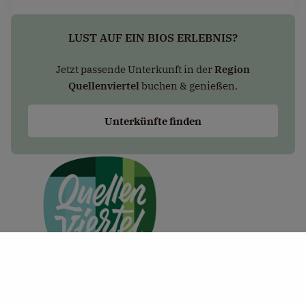
LUST AUF EIN BIOS ERLEBNIS?
Jetzt passende Unterkunft in der
Region
Quellenviertel
buchen & genießen.
Unterkünfte finden