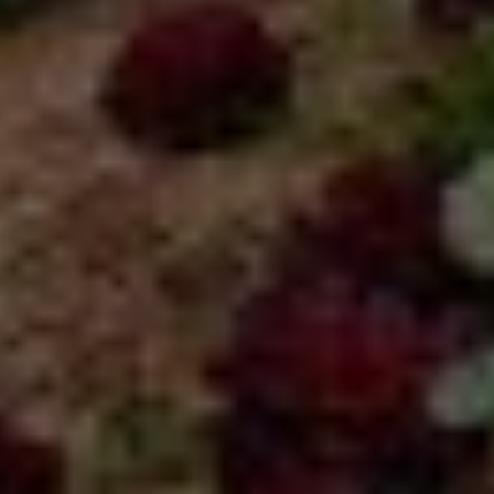
Marketing Cookies werden von Drittanbietern oder
Publishern verwendet, um personalisierte
Werbung anzuzeigen. Sie tun dies, indem sie
Besucher über Websites hinweg verfolgen.
Google Tag Manager
Externe Medien
Wenn Cookies von externen Medien akzeptiert
werden, bedarf der Zugriff auf externe Inhalte
keiner manuellen Zustimmung mehr.
Google Maps
Eingebettete Inhalte