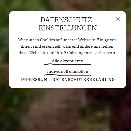
DATENSCHUTZ­
EINSTELLUNGEN
Wir nutzen Cookies auf unserer Webseite. Einige von
ihnen sind essenziell, während andere uns helfen,
diese Webseite und Ihre Erfahrungen zu verbessern.
Alle akzeptieren
Individuell einstellen
Statistiken
IMPRESSUM
DATENSCHUTZERKLÄRUNG
Diese Cookies erfassen anonyme Statistiken. Diese
Informationen helfen uns zu verstehen, wie wir
unsere Website noch weiter optimieren können.
Google Analytics
Marketing