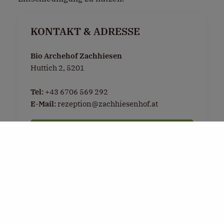
KONTAKT & ADRESSE
Bio Archehof Zachhiesen
Huttich 2, 5201
Tel:
+43 6706 569 292
E-Mail:
rezeption@zachhiesenhof.at
Zur Website
LUST AUF EINE AUSZEIT?
Jetzt direkt bei
Bio Archehof Zachhiesen
buchen & die Region genießen.