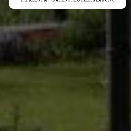
Diese Cookies erfassen anonyme Statistiken. Diese
Informationen helfen uns zu verstehen, wie wir
unsere Website noch weiter optimieren können.
Google Analytics
Marketing
Marketing Cookies werden von Drittanbietern oder
Publishern verwendet, um personalisierte
Werbung anzuzeigen. Sie tun dies, indem sie
Besucher über Websites hinweg verfolgen.
Google Tag Manager
Externe Medien
Wenn Cookies von externen Medien akzeptiert
werden, bedarf der Zugriff auf externe Inhalte
keiner manuellen Zustimmung mehr.