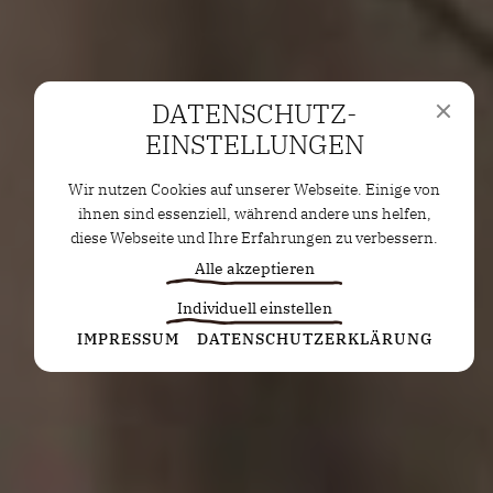
DATENSCHUTZ­
EINSTELLUNGEN
Wir nutzen Cookies auf unserer Webseite. Einige von
ihnen sind essenziell, während andere uns helfen,
diese Webseite und Ihre Erfahrungen zu verbessern.
Alle akzeptieren
Individuell einstellen
Statistiken
IMPRESSUM
DATENSCHUTZERKLÄRUNG
Diese Cookies erfassen anonyme Statistiken. Diese
Informationen helfen uns zu verstehen, wie wir
unsere Website noch weiter optimieren können.
Google Analytics