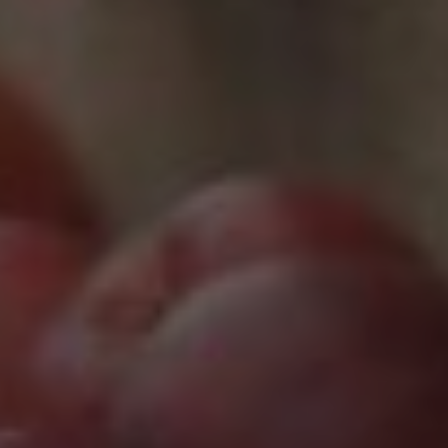
Marketing
Marketing Cookies werden von Drittanbietern oder
Publishern verwendet, um personalisierte
Werbung anzuzeigen. Sie tun dies, indem sie
Besucher über Websites hinweg verfolgen.
Google Tag Manager
Externe Medien
Wenn Cookies von externen Medien akzeptiert
werden, bedarf der Zugriff auf externe Inhalte
keiner manuellen Zustimmung mehr.
Google Maps
Eingebettete Inhalte