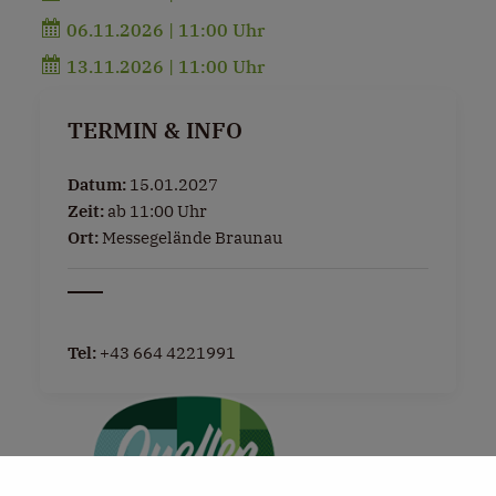
06.11.2026 | 11:00 Uhr
13.11.2026 | 11:00 Uhr
TERMIN & INFO
Datum:
15.01.2027
Zeit:
ab 11:00 Uhr
Ort:
Messegelände Braunau
Tel:
+43 664 4221991