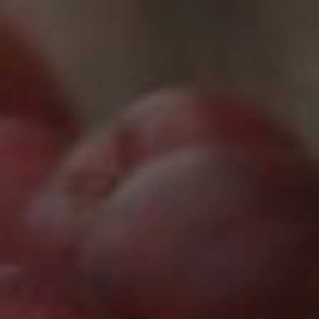
Marketing Cookies werden von Drittanbietern oder
Publishern verwendet, um personalisierte
Werbung anzuzeigen. Sie tun dies, indem sie
Besucher über Websites hinweg verfolgen.
Google Tag Manager
Externe Medien
Wenn Cookies von externen Medien akzeptiert
werden, bedarf der Zugriff auf externe Inhalte
keiner manuellen Zustimmung mehr.
Google Maps
Eingebettete Inhalte