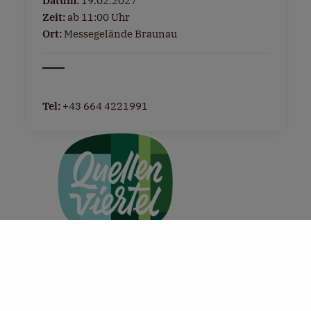
Datum:
19.02.2027
Zeit:
ab 11:00 Uhr
Ort:
Messegelände Braunau
Tel:
+43 664 4221991
+
−