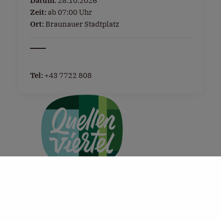
Datum:
28.10.2026
Zeit:
ab 07:00 Uhr
Ort:
Braunauer Stadtplatz
Tel:
+43 7722 808
+
−