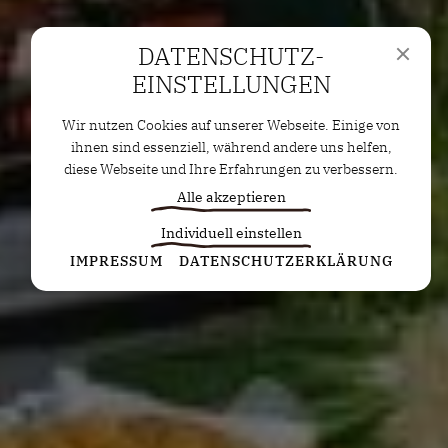
DATENSCHUTZ­
EINSTELLUNGEN
Wir nutzen Cookies auf unserer Webseite. Einige von
ihnen sind essenziell, während andere uns helfen,
diese Webseite und Ihre Erfahrungen zu verbessern.
Alle akzeptieren
Individuell einstellen
Statistiken
IMPRESSUM
DATENSCHUTZERKLÄRUNG
Diese Cookies erfassen anonyme Statistiken. Diese
Informationen helfen uns zu verstehen, wie wir
unsere Website noch weiter optimieren können.
Google Analytics
Marketing