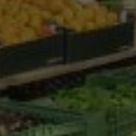
Marketing Cookies werden von Drittanbietern oder
Publishern verwendet, um personalisierte
Werbung anzuzeigen. Sie tun dies, indem sie
Besucher über Websites hinweg verfolgen.
Google Tag Manager
Externe Medien
Wenn Cookies von externen Medien akzeptiert
werden, bedarf der Zugriff auf externe Inhalte
keiner manuellen Zustimmung mehr.
Google Maps
Eingebettete Inhalte