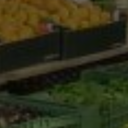
Marketing Cookies werden von Drittanbietern oder
Publishern verwendet, um personalisierte
Werbung anzuzeigen. Sie tun dies, indem sie
Besucher über Websites hinweg verfolgen.
Google Tag Manager
Externe Medien
Wenn Cookies von externen Medien akzeptiert
werden, bedarf der Zugriff auf externe Inhalte
keiner manuellen Zustimmung mehr.
Google Maps
Eingebettete Inhalte