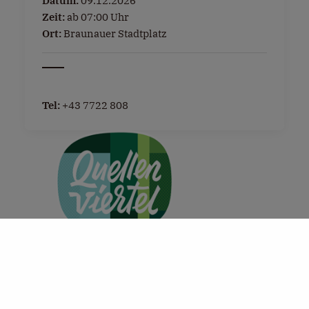
Datum:
09.12.2026
Zeit:
ab 07:00 Uhr
Ort:
Braunauer Stadtplatz
Tel:
+43 7722 808
+
−