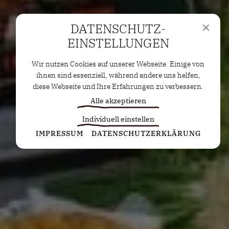
DATENSCHUTZ­
EINSTELLUNGEN
Wir nutzen Cookies auf unserer Webseite. Einige von
ihnen sind essenziell, während andere uns helfen,
diese Webseite und Ihre Erfahrungen zu verbessern.
Alle akzeptieren
Individuell einstellen
Statistiken
IMPRESSUM
DATENSCHUTZERKLÄRUNG
Diese Cookies erfassen anonyme Statistiken. Diese
Informationen helfen uns zu verstehen, wie wir
unsere Website noch weiter optimieren können.
Google Analytics
Marketing