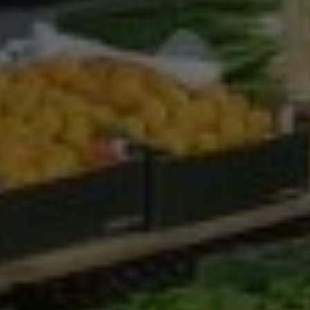
Google Analytics
Marketing
Marketing Cookies werden von Drittanbietern oder
Publishern verwendet, um personalisierte
Werbung anzuzeigen. Sie tun dies, indem sie
Besucher über Websites hinweg verfolgen.
Google Tag Manager
Externe Medien
Wenn Cookies von externen Medien akzeptiert
werden, bedarf der Zugriff auf externe Inhalte
keiner manuellen Zustimmung mehr.
Google Maps
Eingebettete Inhalte