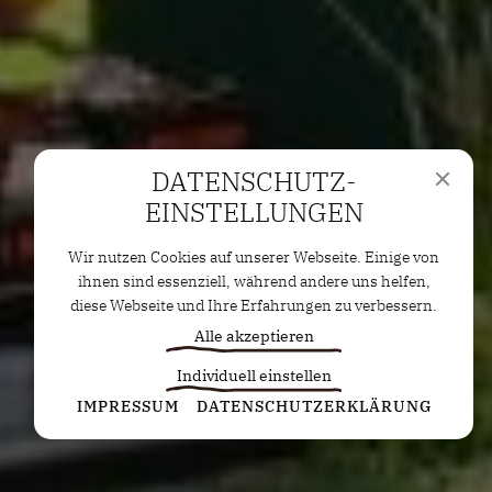
DATENSCHUTZ­
EINSTELLUNGEN
Wir nutzen Cookies auf unserer Webseite. Einige von
ihnen sind essenziell, während andere uns helfen,
diese Webseite und Ihre Erfahrungen zu verbessern.
Alle akzeptieren
Individuell einstellen
Statistiken
IMPRESSUM
DATENSCHUTZERKLÄRUNG
Diese Cookies erfassen anonyme Statistiken. Diese
Informationen helfen uns zu verstehen, wie wir
unsere Website noch weiter optimieren können.