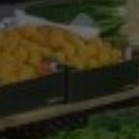
Google Analytics
Marketing
Marketing Cookies werden von Drittanbietern oder
Publishern verwendet, um personalisierte
Werbung anzuzeigen. Sie tun dies, indem sie
Besucher über Websites hinweg verfolgen.
Google Tag Manager
Externe Medien
Wenn Cookies von externen Medien akzeptiert
werden, bedarf der Zugriff auf externe Inhalte
keiner manuellen Zustimmung mehr.
Google Maps
Eingebettete Inhalte