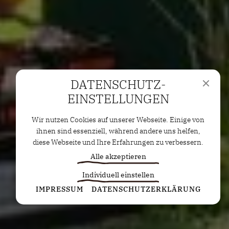
DATENSCHUTZ­
EINSTELLUNGEN
Wir nutzen Cookies auf unserer Webseite. Einige von
ihnen sind essenziell, während andere uns helfen,
diese Webseite und Ihre Erfahrungen zu verbessern.
Alle akzeptieren
Individuell einstellen
Statistiken
IMPRESSUM
DATENSCHUTZERKLÄRUNG
Diese Cookies erfassen anonyme Statistiken. Diese
Informationen helfen uns zu verstehen, wie wir
unsere Website noch weiter optimieren können.