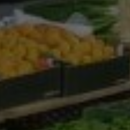
Google Analytics
Marketing
Marketing Cookies werden von Drittanbietern oder
Publishern verwendet, um personalisierte
Werbung anzuzeigen. Sie tun dies, indem sie
Besucher über Websites hinweg verfolgen.
Google Tag Manager
Externe Medien
Wenn Cookies von externen Medien akzeptiert
werden, bedarf der Zugriff auf externe Inhalte
keiner manuellen Zustimmung mehr.
Google Maps
Eingebettete Inhalte