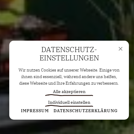
DATENSCHUTZ­
EINSTELLUNGEN
Wir nutzen Cookies auf unserer Webseite. Einige von
ihnen sind essenziell, während andere uns helfen,
diese Webseite und Ihre Erfahrungen zu verbessern.
Alle akzeptieren
Individuell einstellen
Statistiken
IMPRESSUM
DATENSCHUTZERKLÄRUNG
Diese Cookies erfassen anonyme Statistiken. Diese
Informationen helfen uns zu verstehen, wie wir
unsere Website noch weiter optimieren können.