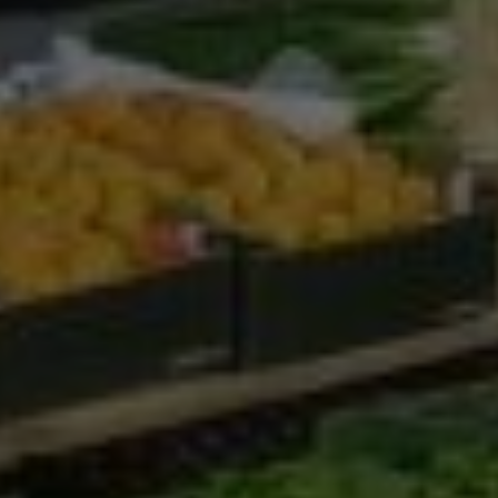
Google Analytics
Marketing
Marketing Cookies werden von Drittanbietern oder
Publishern verwendet, um personalisierte
Werbung anzuzeigen. Sie tun dies, indem sie
Besucher über Websites hinweg verfolgen.
Google Tag Manager
Externe Medien
Wenn Cookies von externen Medien akzeptiert
werden, bedarf der Zugriff auf externe Inhalte
keiner manuellen Zustimmung mehr.
Google Maps
Eingebettete Inhalte