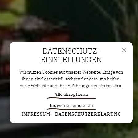
DATENSCHUTZ­
EINSTELLUNGEN
Wir nutzen Cookies auf unserer Webseite. Einige von
ihnen sind essenziell, während andere uns helfen,
diese Webseite und Ihre Erfahrungen zu verbessern.
Alle akzeptieren
Individuell einstellen
Statistiken
IMPRESSUM
DATENSCHUTZERKLÄRUNG
Diese Cookies erfassen anonyme Statistiken. Diese
Informationen helfen uns zu verstehen, wie wir
unsere Website noch weiter optimieren können.