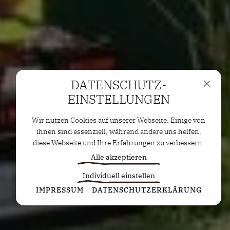
DATENSCHUTZ­
EINSTELLUNGEN
Wir nutzen Cookies auf unserer Webseite. Einige von
ihnen sind essenziell, während andere uns helfen,
diese Webseite und Ihre Erfahrungen zu verbessern.
Alle akzeptieren
Individuell einstellen
Statistiken
IMPRESSUM
DATENSCHUTZERKLÄRUNG
Diese Cookies erfassen anonyme Statistiken. Diese
Informationen helfen uns zu verstehen, wie wir
unsere Website noch weiter optimieren können.