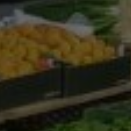
Google Analytics
Marketing
Marketing Cookies werden von Drittanbietern oder
Publishern verwendet, um personalisierte
Werbung anzuzeigen. Sie tun dies, indem sie
Besucher über Websites hinweg verfolgen.
Google Tag Manager
Externe Medien
Wenn Cookies von externen Medien akzeptiert
werden, bedarf der Zugriff auf externe Inhalte
keiner manuellen Zustimmung mehr.
Google Maps
Eingebettete Inhalte