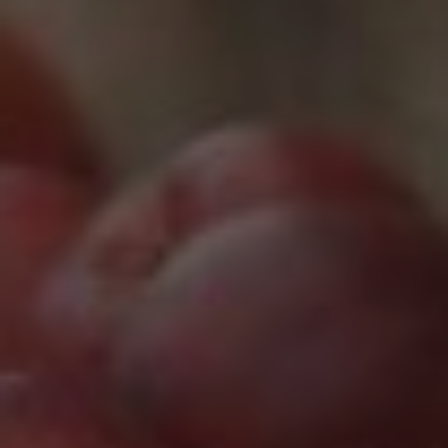
Marketing Cookies werden von Drittanbietern oder
Publishern verwendet, um personalisierte
Werbung anzuzeigen. Sie tun dies, indem sie
Besucher über Websites hinweg verfolgen.
Google Tag Manager
Externe Medien
Wenn Cookies von externen Medien akzeptiert
werden, bedarf der Zugriff auf externe Inhalte
keiner manuellen Zustimmung mehr.
Google Maps
Eingebettete Inhalte