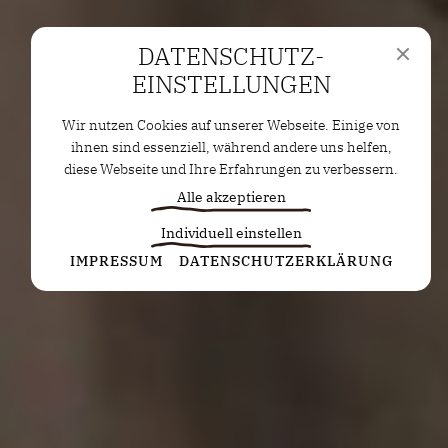
DATENSCHUTZ­
EINSTELLUNGEN
Wir nutzen Cookies auf unserer Webseite. Einige von
ihnen sind essenziell, während andere uns helfen,
diese Webseite und Ihre Erfahrungen zu verbessern.
Alle akzeptieren
Individuell einstellen
Statistiken
IMPRESSUM
DATENSCHUTZERKLÄRUNG
Diese Cookies erfassen anonyme Statistiken. Diese
Informationen helfen uns zu verstehen, wie wir
unsere Website noch weiter optimieren können.
Google Analytics
Marketing