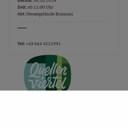
Datum:
30.10.2026
Zeit:
ab 11:00 Uhr
Ort:
Messegelände Braunau
Tel:
+43 664 4221991
+
−