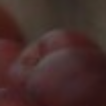
Marketing Cookies werden von Drittanbietern oder
Publishern verwendet, um personalisierte
Werbung anzuzeigen. Sie tun dies, indem sie
Besucher über Websites hinweg verfolgen.
Google Tag Manager
Externe Medien
Wenn Cookies von externen Medien akzeptiert
werden, bedarf der Zugriff auf externe Inhalte
keiner manuellen Zustimmung mehr.
Google Maps
Eingebettete Inhalte