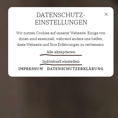
DATENSCHUTZ­
EINSTELLUNGEN
Wir nutzen Cookies auf unserer Webseite. Einige von
ihnen sind essenziell, während andere uns helfen,
diese Webseite und Ihre Erfahrungen zu verbessern.
Alle akzeptieren
Individuell einstellen
Statistiken
IMPRESSUM
DATENSCHUTZERKLÄRUNG
Diese Cookies erfassen anonyme Statistiken. Diese
Informationen helfen uns zu verstehen, wie wir
unsere Website noch weiter optimieren können.
Google Analytics
Marketing