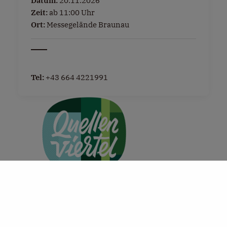
Datum:
20.11.2026
Zeit:
ab 11:00 Uhr
Ort:
Messegelände Braunau
Tel:
+43 664 4221991
+
−