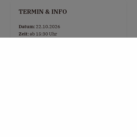
TERMIN & INFO
Datum:
22.10.2026
Zeit:
ab 15:30 Uhr
Ort:
Dorfplatz Henndorf