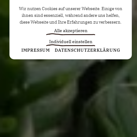
Wir nutzen Cookies auf unserer Webseite. Einige von
ihnen sind essenziell, während andere uns helfen,
diese Webseite und Ihre Erfahrungen zu verbessern.
Alle akzeptieren
Individuell einstellen
Statistiken
IMPRESSUM
DATENSCHUTZERKLÄRUNG
Diese Cookies erfassen anonyme Statistiken. Diese
Informationen helfen uns zu verstehen, wie wir
unsere Website noch weiter optimieren können.
Google Analytics
Marketing
Marketing Cookies werden von Drittanbietern oder
Publishern verwendet, um personalisierte
Werbung anzuzeigen. Sie tun dies, indem sie
Besucher über Websites hinweg verfolgen.