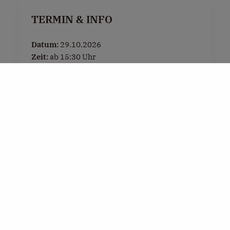
TERMIN & INFO
Datum:
29.10.2026
Zeit:
ab 15:30 Uhr
Ort:
Dorfplatz Henndorf