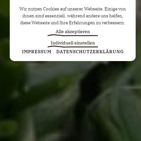
Wir nutzen Cookies auf unserer Webseite. Einige von
ihnen sind essenziell, während andere uns helfen,
diese Webseite und Ihre Erfahrungen zu verbessern.
Alle akzeptieren
Individuell einstellen
Statistiken
IMPRESSUM
DATENSCHUTZERKLÄRUNG
Diese Cookies erfassen anonyme Statistiken. Diese
Informationen helfen uns zu verstehen, wie wir
unsere Website noch weiter optimieren können.
Google Analytics
Marketing
Marketing Cookies werden von Drittanbietern oder
Publishern verwendet, um personalisierte
Werbung anzuzeigen. Sie tun dies, indem sie
Besucher über Websites hinweg verfolgen.