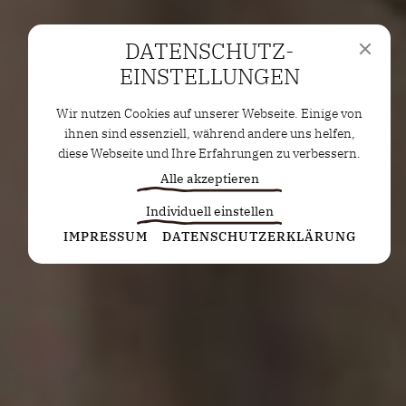
DATENSCHUTZ­
EINSTELLUNGEN
Wir nutzen Cookies auf unserer Webseite. Einige von
ihnen sind essenziell, während andere uns helfen,
diese Webseite und Ihre Erfahrungen zu verbessern.
Alle akzeptieren
Individuell einstellen
Statistiken
IMPRESSUM
DATENSCHUTZERKLÄRUNG
Diese Cookies erfassen anonyme Statistiken. Diese
Informationen helfen uns zu verstehen, wie wir
unsere Website noch weiter optimieren können.
Google Analytics
Marketing