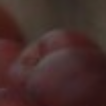
Marketing Cookies werden von Drittanbietern oder
Publishern verwendet, um personalisierte
Werbung anzuzeigen. Sie tun dies, indem sie
Besucher über Websites hinweg verfolgen.
Google Tag Manager
Externe Medien
Wenn Cookies von externen Medien akzeptiert
werden, bedarf der Zugriff auf externe Inhalte
keiner manuellen Zustimmung mehr.
Google Maps
Eingebettete Inhalte