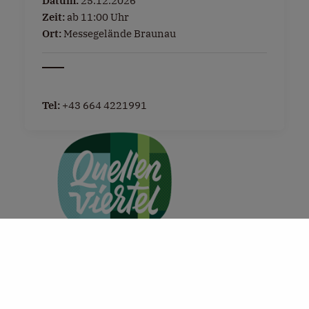
Datum:
25.12.2026
Zeit:
ab 11:00 Uhr
Ort:
Messegelände Braunau
Tel:
+43 664 4221991
+
−