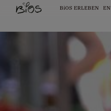
B
i
OS ERLEBEN
EN