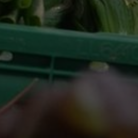
dies, indem sie Besucher über Websites hinweg verfolgen.
Google Tag Manager
Externe Medien
Wenn Cookies von externen Medien akzeptiert werden, bedarf
der Zugriff auf externe Inhalte keiner manuellen Zustimmung
mehr.
Google Maps
Eingebettete Inhalte