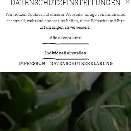
DATENSCHUTZ­EINSTELLUNGEN
Wir nutzen Cookies auf unserer Webseite. Einige von ihnen sind
essenziell, während andere uns helfen, diese Webseite und Ihre
Erfahrungen zu verbessern.
Alle akzeptieren
Individuell einstellen
Statistiken
IMPRESSUM
DATENSCHUTZERKLÄRUNG
Diese Cookies erfassen anonyme Statistiken. Diese
Informationen helfen uns zu verstehen, wie wir unsere Website
noch weiter optimieren können.
Google Analytics
Marketing
Marketing Cookies werden von Drittanbietern oder Publishern
verwendet, um personalisierte Werbung anzuzeigen. Sie tun