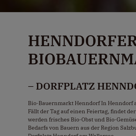
HENNDORFE
BIOBAUERNM
– DORFPLATZ HENND
Bio-Bauernmarkt Henndorf In Henndorf a
Fällt der Tag auf einen Feiertag, findet d
werden frisches Bio-Obst und Bio-Gemüse
Bedarfs von Bauern aus der Region Salzb
Dorfplatz Henndorf am Wallersee