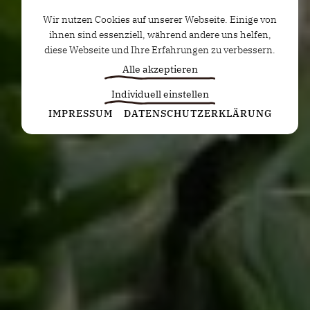
Wir nutzen Cookies auf unserer Webseite. Einige von
ihnen sind essenziell, während andere uns helfen,
diese Webseite und Ihre Erfahrungen zu verbessern.
Alle akzeptieren
Individuell einstellen
Statistiken
IMPRESSUM
DATENSCHUTZERKLÄRUNG
Diese Cookies erfassen anonyme Statistiken. Diese
Informationen helfen uns zu verstehen, wie wir
unsere Website noch weiter optimieren können.
Google Analytics
Marketing
Marketing Cookies werden von Drittanbietern oder
Publishern verwendet, um personalisierte
Werbung anzuzeigen. Sie tun dies, indem sie
Besucher über Websites hinweg verfolgen.