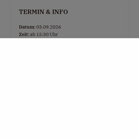
TERMIN & INFO
Datum:
03.09.2026
Zeit:
ab 15:30 Uhr
Ort:
Dorfplatz Henndorf