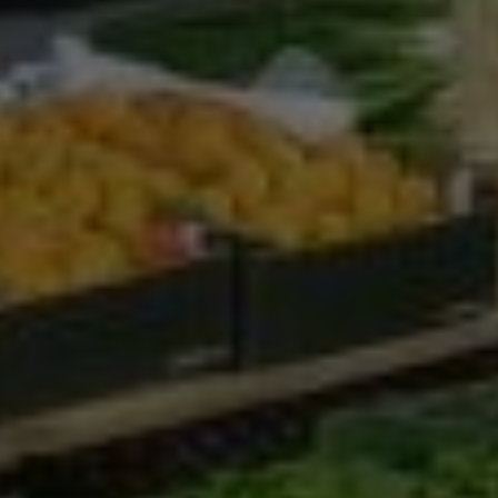
Google Analytics
Marketing
Marketing Cookies werden von Drittanbietern oder
Publishern verwendet, um personalisierte
Werbung anzuzeigen. Sie tun dies, indem sie
Besucher über Websites hinweg verfolgen.
Google Tag Manager
Externe Medien
Wenn Cookies von externen Medien akzeptiert
werden, bedarf der Zugriff auf externe Inhalte
keiner manuellen Zustimmung mehr.
Google Maps
Eingebettete Inhalte