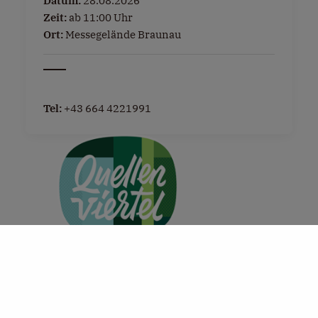
Datum:
28.08.2026
Zeit:
ab 11:00 Uhr
Ort:
Messegelände Braunau
Tel:
+43 664 4221991
+
−