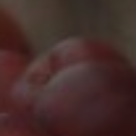
Marketing Cookies werden von Drittanbietern oder
Publishern verwendet, um personalisierte
Werbung anzuzeigen. Sie tun dies, indem sie
Besucher über Websites hinweg verfolgen.
Google Tag Manager
Externe Medien
Wenn Cookies von externen Medien akzeptiert
werden, bedarf der Zugriff auf externe Inhalte
keiner manuellen Zustimmung mehr.
Google Maps
Eingebettete Inhalte