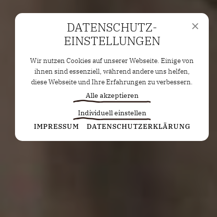
DATENSCHUTZ­
EINSTELLUNGEN
Wir nutzen Cookies auf unserer Webseite. Einige von
ihnen sind essenziell, während andere uns helfen,
diese Webseite und Ihre Erfahrungen zu verbessern.
Alle akzeptieren
Individuell einstellen
Statistiken
IMPRESSUM
DATENSCHUTZERKLÄRUNG
Diese Cookies erfassen anonyme Statistiken. Diese
Informationen helfen uns zu verstehen, wie wir
unsere Website noch weiter optimieren können.
Google Analytics
Marketing