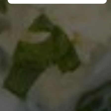
Diese Cookies erfassen anonyme Statistiken. Diese
Informationen helfen uns zu verstehen, wie wir
unsere Website noch weiter optimieren können.
Google Analytics
Marketing
Marketing Cookies werden von Drittanbietern oder
Publishern verwendet, um personalisierte
Werbung anzuzeigen. Sie tun dies, indem sie
Besucher über Websites hinweg verfolgen.
Google Tag Manager
Externe Medien
Wenn Cookies von externen Medien akzeptiert
werden, bedarf der Zugriff auf externe Inhalte
keiner manuellen Zustimmung mehr.
Google Maps