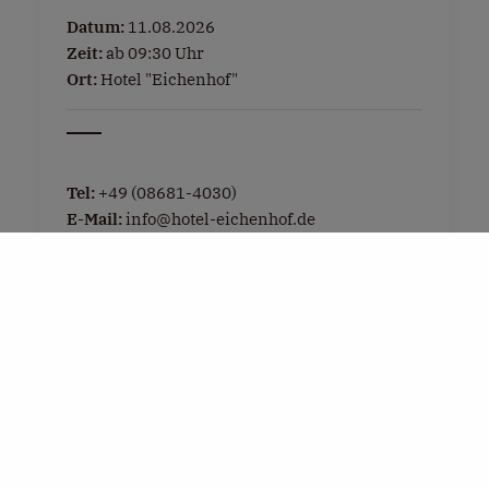
Datum:
11.08.2026
Zeit:
ab 09:30 Uhr
Ort:
Hotel "Eichenhof"
Tel:
+49 (08681-4030)
E-Mail:
info@hotel-eichenhof.de
Weitere Infos »