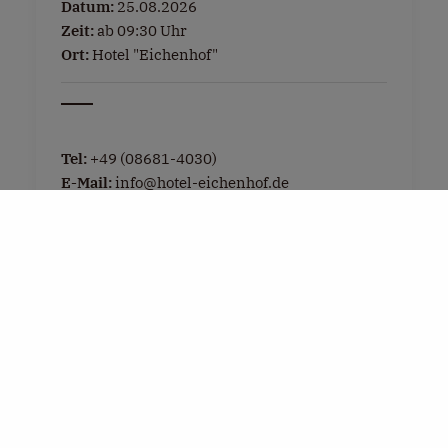
Datum:
25.08.2026
Zeit:
ab 09:30 Uhr
Ort:
Hotel "Eichenhof"
Tel:
+49 (08681-4030)
E-Mail:
info@hotel-eichenhof.de
Weitere Infos »