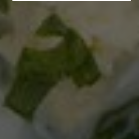
Diese Cookies erfassen anonyme Statistiken. Diese
Informationen helfen uns zu verstehen, wie wir
unsere Website noch weiter optimieren können.
Google Analytics
Marketing
Marketing Cookies werden von Drittanbietern oder
Publishern verwendet, um personalisierte
Werbung anzuzeigen. Sie tun dies, indem sie
Besucher über Websites hinweg verfolgen.
Google Tag Manager
Externe Medien
Wenn Cookies von externen Medien akzeptiert
werden, bedarf der Zugriff auf externe Inhalte
keiner manuellen Zustimmung mehr.
Google Maps