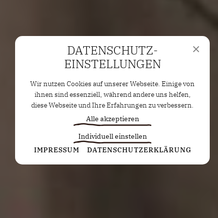
DATENSCHUTZ­
EINSTELLUNGEN
Wir nutzen Cookies auf unserer Webseite. Einige von
ihnen sind essenziell, während andere uns helfen,
diese Webseite und Ihre Erfahrungen zu verbessern.
Alle akzeptieren
Individuell einstellen
Statistiken
IMPRESSUM
DATENSCHUTZERKLÄRUNG
Diese Cookies erfassen anonyme Statistiken. Diese
Informationen helfen uns zu verstehen, wie wir
unsere Website noch weiter optimieren können.
Google Analytics