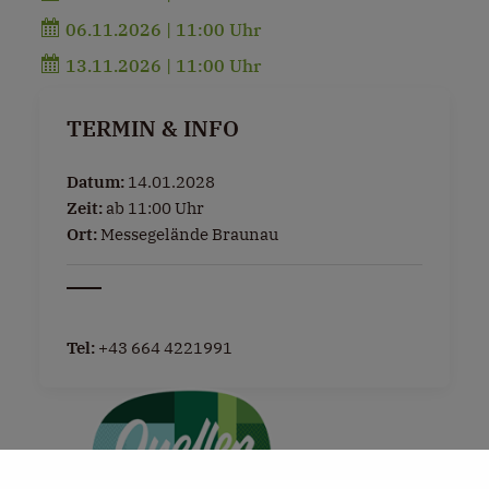
06.11.2026 | 11:00 Uhr
13.11.2026 | 11:00 Uhr
TERMIN & INFO
Datum:
14.01.2028
Zeit:
ab 11:00 Uhr
Ort:
Messegelände Braunau
Tel:
+43 664 4221991