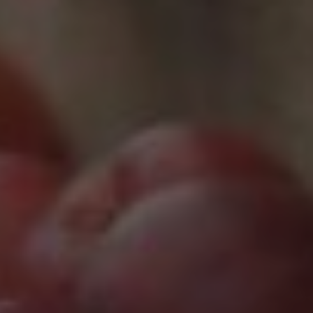
Marketing
Marketing Cookies werden von Drittanbietern oder
Publishern verwendet, um personalisierte
Werbung anzuzeigen. Sie tun dies, indem sie
Besucher über Websites hinweg verfolgen.
Google Tag Manager
Externe Medien
Wenn Cookies von externen Medien akzeptiert
werden, bedarf der Zugriff auf externe Inhalte
keiner manuellen Zustimmung mehr.
Google Maps
Eingebettete Inhalte