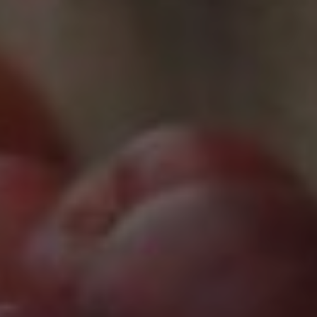
Marketing
Marketing Cookies werden von Drittanbietern oder
Publishern verwendet, um personalisierte
Werbung anzuzeigen. Sie tun dies, indem sie
Besucher über Websites hinweg verfolgen.
Google Tag Manager
Externe Medien
Wenn Cookies von externen Medien akzeptiert
werden, bedarf der Zugriff auf externe Inhalte
keiner manuellen Zustimmung mehr.
Google Maps
Eingebettete Inhalte