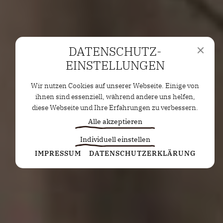
DATENSCHUTZ­
EINSTELLUNGEN
Wir nutzen Cookies auf unserer Webseite. Einige von
ihnen sind essenziell, während andere uns helfen,
diese Webseite und Ihre Erfahrungen zu verbessern.
Alle akzeptieren
Individuell einstellen
Statistiken
IMPRESSUM
DATENSCHUTZERKLÄRUNG
Diese Cookies erfassen anonyme Statistiken. Diese
Informationen helfen uns zu verstehen, wie wir
unsere Website noch weiter optimieren können.
Google Analytics