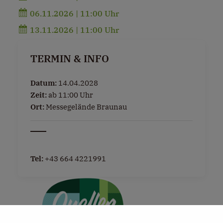
06.11.2026 | 11:00 Uhr
13.11.2026 | 11:00 Uhr
TERMIN & INFO
Datum:
14.04.2028
Zeit:
ab 11:00 Uhr
Ort:
Messegelände Braunau
Tel:
+43 664 4221991