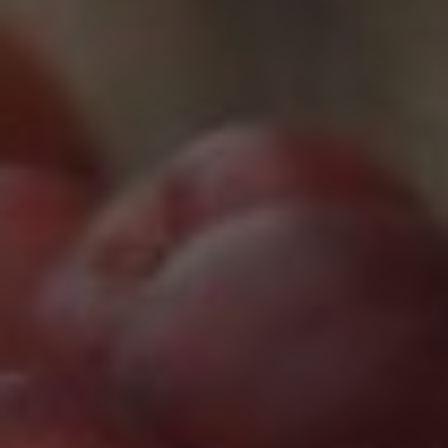
Marketing Cookies werden von Drittanbietern oder
Publishern verwendet, um personalisierte
Werbung anzuzeigen. Sie tun dies, indem sie
Besucher über Websites hinweg verfolgen.
Google Tag Manager
Externe Medien
Wenn Cookies von externen Medien akzeptiert
werden, bedarf der Zugriff auf externe Inhalte
keiner manuellen Zustimmung mehr.
Google Maps
Eingebettete Inhalte