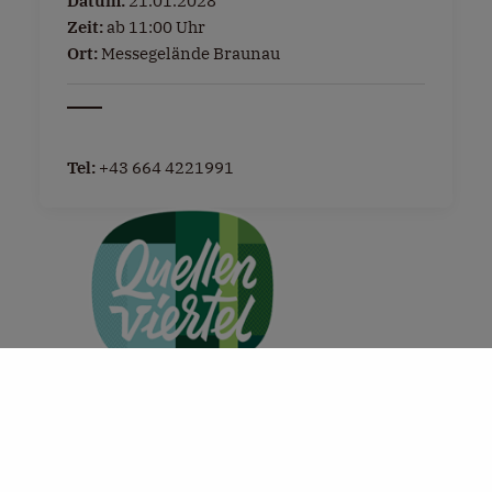
Datum:
21.01.2028
Zeit:
ab 11:00 Uhr
Ort:
Messegelände Braunau
Tel:
+43 664 4221991
+
−