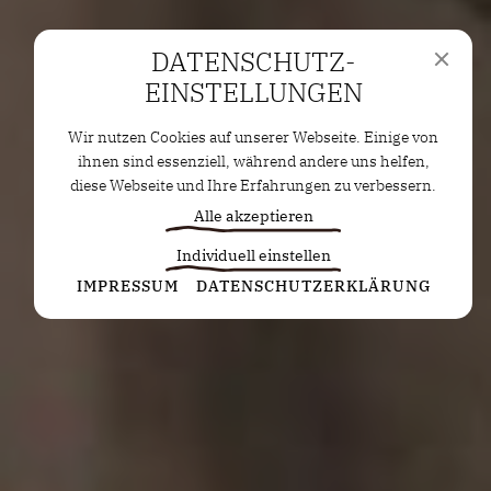
DATENSCHUTZ­
EINSTELLUNGEN
Wir nutzen Cookies auf unserer Webseite. Einige von
ihnen sind essenziell, während andere uns helfen,
diese Webseite und Ihre Erfahrungen zu verbessern.
Alle akzeptieren
Individuell einstellen
Statistiken
IMPRESSUM
DATENSCHUTZERKLÄRUNG
Diese Cookies erfassen anonyme Statistiken. Diese
Informationen helfen uns zu verstehen, wie wir
unsere Website noch weiter optimieren können.
Google Analytics
Marketing