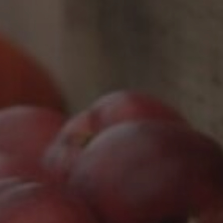
Marketing
Marketing Cookies werden von Drittanbietern oder Publishern
verwendet, um personalisierte Werbung anzuzeigen. Sie tun
dies, indem sie Besucher über Websites hinweg verfolgen.
Google Tag Manager
Externe Medien
Wenn Cookies von externen Medien akzeptiert werden, bedarf
der Zugriff auf externe Inhalte keiner manuellen Zustimmung
mehr.
Google Maps
Eingebettete Inhalte