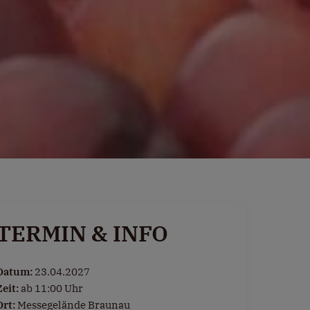
TERMIN & INFO
Datum:
23.04.2027
Zeit:
ab 11:00 Uhr
Ort:
Messegelände Braunau