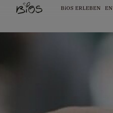
B
i
OS ERLEBEN
EN