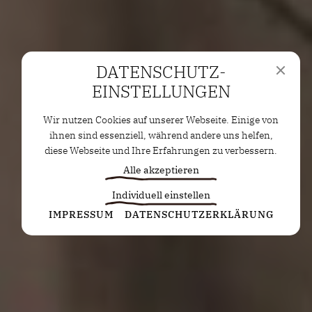
DATENSCHUTZ­
EINSTELLUNGEN
Wir nutzen Cookies auf unserer Webseite. Einige von
ihnen sind essenziell, während andere uns helfen,
diese Webseite und Ihre Erfahrungen zu verbessern.
Alle akzeptieren
Individuell einstellen
Statistiken
IMPRESSUM
DATENSCHUTZERKLÄRUNG
Diese Cookies erfassen anonyme Statistiken. Diese
Informationen helfen uns zu verstehen, wie wir
unsere Website noch weiter optimieren können.
Google Analytics