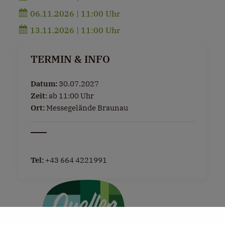
06.11.2026 | 11:00 Uhr
13.11.2026 | 11:00 Uhr
TERMIN & INFO
Datum:
30.07.2027
Zeit:
ab 11:00 Uhr
Ort:
Messegelände Braunau
Tel:
+43 664 4221991