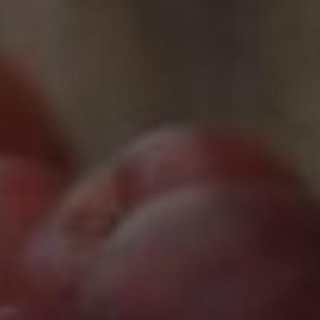
Marketing
Marketing Cookies werden von Drittanbietern oder
Publishern verwendet, um personalisierte
Werbung anzuzeigen. Sie tun dies, indem sie
Besucher über Websites hinweg verfolgen.
Google Tag Manager
Externe Medien
Wenn Cookies von externen Medien akzeptiert
werden, bedarf der Zugriff auf externe Inhalte
keiner manuellen Zustimmung mehr.
Google Maps
Eingebettete Inhalte