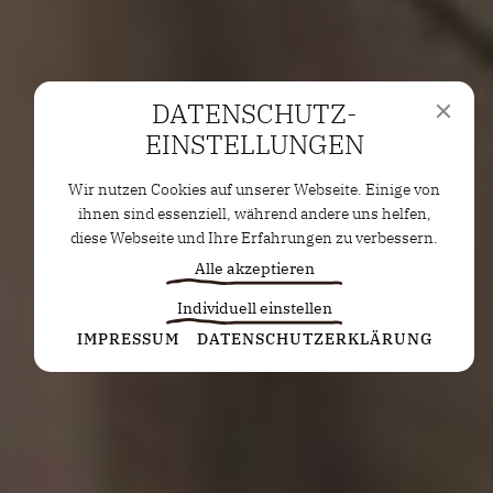
DATENSCHUTZ­
EINSTELLUNGEN
Wir nutzen Cookies auf unserer Webseite. Einige von
ihnen sind essenziell, während andere uns helfen,
diese Webseite und Ihre Erfahrungen zu verbessern.
Alle akzeptieren
Individuell einstellen
Statistiken
IMPRESSUM
DATENSCHUTZERKLÄRUNG
Diese Cookies erfassen anonyme Statistiken. Diese
Informationen helfen uns zu verstehen, wie wir
unsere Website noch weiter optimieren können.
Google Analytics