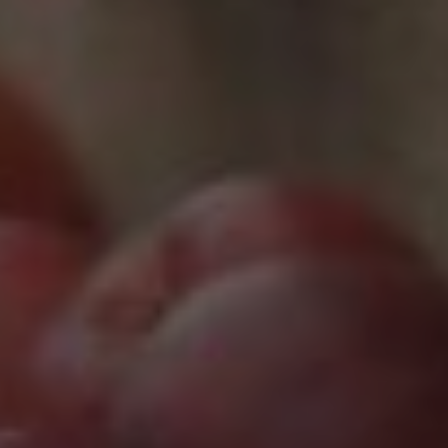
Marketing
Marketing Cookies werden von Drittanbietern oder
Publishern verwendet, um personalisierte
Werbung anzuzeigen. Sie tun dies, indem sie
Besucher über Websites hinweg verfolgen.
Google Tag Manager
Externe Medien
Wenn Cookies von externen Medien akzeptiert
werden, bedarf der Zugriff auf externe Inhalte
keiner manuellen Zustimmung mehr.
Google Maps
Eingebettete Inhalte