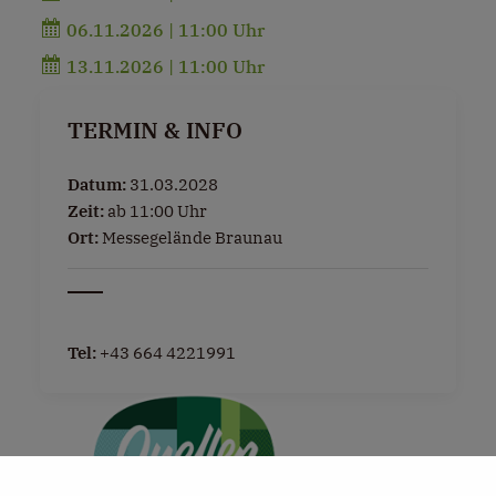
06.11.2026 | 11:00 Uhr
13.11.2026 | 11:00 Uhr
TERMIN & INFO
Datum:
31.03.2028
Zeit:
ab 11:00 Uhr
Ort:
Messegelände Braunau
Tel:
+43 664 4221991