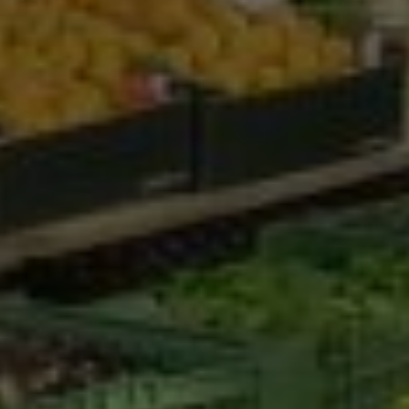
Marketing Cookies werden von Drittanbietern oder
Publishern verwendet, um personalisierte
Werbung anzuzeigen. Sie tun dies, indem sie
Besucher über Websites hinweg verfolgen.
Google Tag Manager
Externe Medien
Wenn Cookies von externen Medien akzeptiert
werden, bedarf der Zugriff auf externe Inhalte
keiner manuellen Zustimmung mehr.
Google Maps
Eingebettete Inhalte