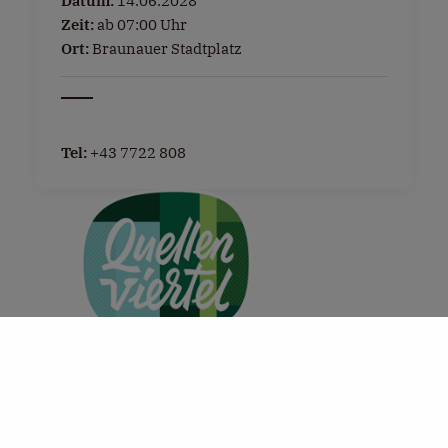
Datum:
14.06.2028
Zeit:
ab 07:00 Uhr
Ort:
Braunauer Stadtplatz
Tel:
+43 7722 808
+
−