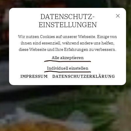
DATENSCHUTZ­
EINSTELLUNGEN
Wir nutzen Cookies auf unserer Webseite. Einige von
ihnen sind essenziell, während andere uns helfen,
diese Webseite und Ihre Erfahrungen zu verbessern.
Alle akzeptieren
Individuell einstellen
Statistiken
IMPRESSUM
DATENSCHUTZERKLÄRUNG
Diese Cookies erfassen anonyme Statistiken. Diese
Informationen helfen uns zu verstehen, wie wir
unsere Website noch weiter optimieren können.
Google Analytics
Marketing