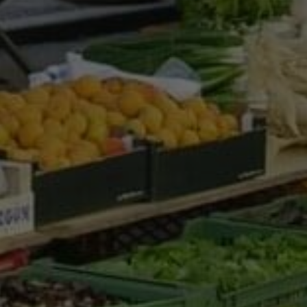
Google Analytics
Marketing
Marketing Cookies werden von Drittanbietern oder Publishern
verwendet, um personalisierte Werbung anzuzeigen. Sie tun
dies, indem sie Besucher über Websites hinweg verfolgen.
Google Tag Manager
Externe Medien
Wenn Cookies von externen Medien akzeptiert werden, bedarf
der Zugriff auf externe Inhalte keiner manuellen Zustimmung
mehr.
Google Maps
Eingebettete Inhalte