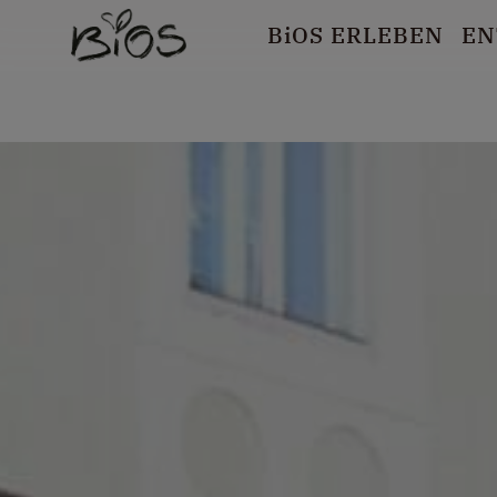
B
i
OS ERLEBEN
EN