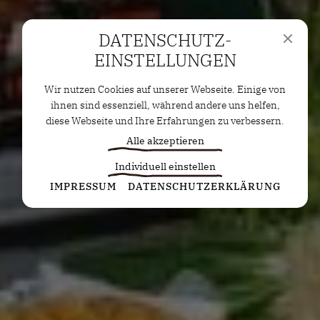
DATENSCHUTZ­
EINSTELLUNGEN
Wir nutzen Cookies auf unserer Webseite. Einige von
ihnen sind essenziell, während andere uns helfen,
diese Webseite und Ihre Erfahrungen zu verbessern.
Alle akzeptieren
Individuell einstellen
Statistiken
IMPRESSUM
DATENSCHUTZERKLÄRUNG
Diese Cookies erfassen anonyme Statistiken. Diese
Informationen helfen uns zu verstehen, wie wir
unsere Website noch weiter optimieren können.
Google Analytics
Marketing