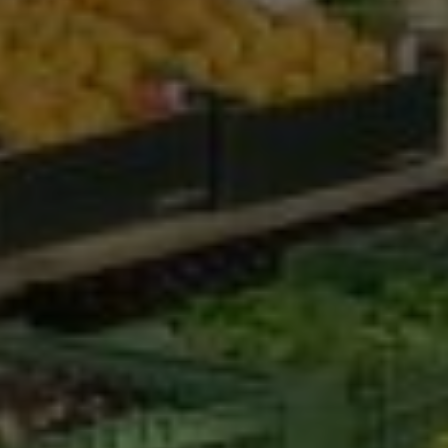
Marketing Cookies werden von Drittanbietern oder
Publishern verwendet, um personalisierte
Werbung anzuzeigen. Sie tun dies, indem sie
Besucher über Websites hinweg verfolgen.
Google Tag Manager
Externe Medien
Wenn Cookies von externen Medien akzeptiert
werden, bedarf der Zugriff auf externe Inhalte
keiner manuellen Zustimmung mehr.
Google Maps
Eingebettete Inhalte