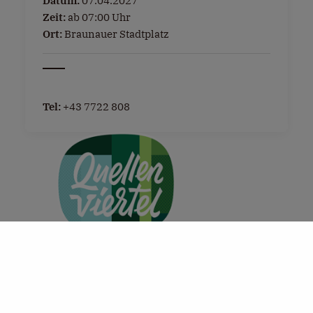
Datum:
07.04.2027
Zeit:
ab 07:00 Uhr
Ort:
Braunauer Stadtplatz
Tel:
+43 7722 808
+
−