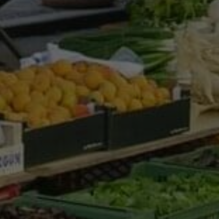
noch weiter optimieren können.
Google Analytics
Marketing
Marketing Cookies werden von Drittanbietern oder Publishern
verwendet, um personalisierte Werbung anzuzeigen. Sie tun
dies, indem sie Besucher über Websites hinweg verfolgen.
Google Tag Manager
Externe Medien
Wenn Cookies von externen Medien akzeptiert werden, bedarf
der Zugriff auf externe Inhalte keiner manuellen Zustimmung
mehr.
Google Maps
Eingebettete Inhalte