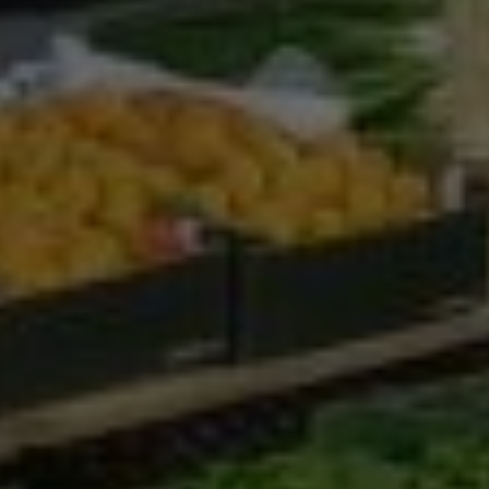
Google Analytics
Marketing
Marketing Cookies werden von Drittanbietern oder
Publishern verwendet, um personalisierte
Werbung anzuzeigen. Sie tun dies, indem sie
Besucher über Websites hinweg verfolgen.
Google Tag Manager
Externe Medien
Wenn Cookies von externen Medien akzeptiert
werden, bedarf der Zugriff auf externe Inhalte
keiner manuellen Zustimmung mehr.
Google Maps
Eingebettete Inhalte