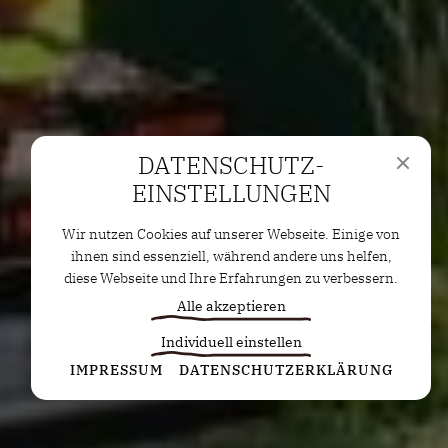
DATENSCHUTZ­
EINSTELLUNGEN
Wir nutzen Cookies auf unserer Webseite. Einige von
ihnen sind essenziell, während andere uns helfen,
diese Webseite und Ihre Erfahrungen zu verbessern.
Alle akzeptieren
Individuell einstellen
Statistiken
IMPRESSUM
DATENSCHUTZERKLÄRUNG
Diese Cookies erfassen anonyme Statistiken. Diese
Informationen helfen uns zu verstehen, wie wir
unsere Website noch weiter optimieren können.