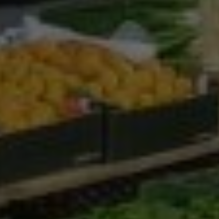
Google Analytics
Marketing
Marketing Cookies werden von Drittanbietern oder
Publishern verwendet, um personalisierte
Werbung anzuzeigen. Sie tun dies, indem sie
Besucher über Websites hinweg verfolgen.
Google Tag Manager
Externe Medien
Wenn Cookies von externen Medien akzeptiert
werden, bedarf der Zugriff auf externe Inhalte
keiner manuellen Zustimmung mehr.
Google Maps
Eingebettete Inhalte