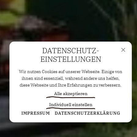
DATENSCHUTZ­
EINSTELLUNGEN
Wir nutzen Cookies auf unserer Webseite. Einige von
ihnen sind essenziell, während andere uns helfen,
diese Webseite und Ihre Erfahrungen zu verbessern.
Alle akzeptieren
Individuell einstellen
Statistiken
IMPRESSUM
DATENSCHUTZERKLÄRUNG
Diese Cookies erfassen anonyme Statistiken. Diese
Informationen helfen uns zu verstehen, wie wir
unsere Website noch weiter optimieren können.