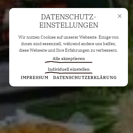
DATENSCHUTZ­
EINSTELLUNGEN
Wir nutzen Cookies auf unserer Webseite. Einige von
ihnen sind essenziell, während andere uns helfen,
diese Webseite und Ihre Erfahrungen zu verbessern.
Alle akzeptieren
Individuell einstellen
Statistiken
IMPRESSUM
DATENSCHUTZERKLÄRUNG
Diese Cookies erfassen anonyme Statistiken. Diese
Informationen helfen uns zu verstehen, wie wir
unsere Website noch weiter optimieren können.
Google Analytics
Marketing