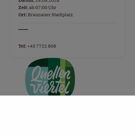
Datum:
24.05.2028
Zeit:
ab 07:00 Uhr
Ort:
Braunauer Stadtplatz
Tel:
+43 7722 808
+
−