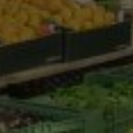
Marketing Cookies werden von Drittanbietern oder
Publishern verwendet, um personalisierte
Werbung anzuzeigen. Sie tun dies, indem sie
Besucher über Websites hinweg verfolgen.
Google Tag Manager
Externe Medien
Wenn Cookies von externen Medien akzeptiert
werden, bedarf der Zugriff auf externe Inhalte
keiner manuellen Zustimmung mehr.
Google Maps
Eingebettete Inhalte