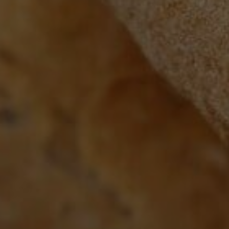
Google Analytics
Marketing
Marketing Cookies werden von Drittanbietern oder Publishern
verwendet, um personalisierte Werbung anzuzeigen. Sie tun
dies, indem sie Besucher über Websites hinweg verfolgen.
Google Tag Manager
Externe Medien
Wenn Cookies von externen Medien akzeptiert werden, bedarf
der Zugriff auf externe Inhalte keiner manuellen Zustimmung
mehr.
Google Maps
Eingebettete Inhalte