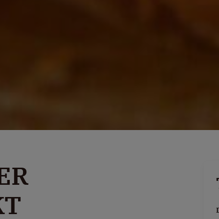
ER
KT