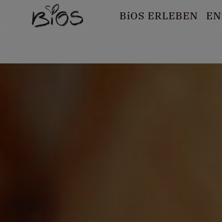
B
i
OS ERLEBEN
EN