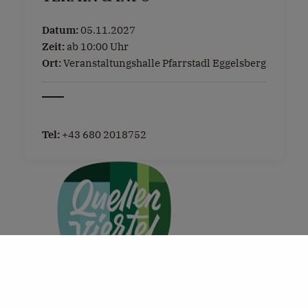
Datum:
05.11.2027
Zeit:
ab 10:00 Uhr
Ort:
Veranstaltungshalle Pfarrstadl Eggelsberg
Tel:
+43 680 2018752