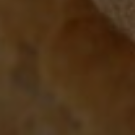
Marketing Cookies werden von Drittanbietern oder
Publishern verwendet, um personalisierte
Werbung anzuzeigen. Sie tun dies, indem sie
Besucher über Websites hinweg verfolgen.
Google Tag Manager
Externe Medien
Wenn Cookies von externen Medien akzeptiert
werden, bedarf der Zugriff auf externe Inhalte
keiner manuellen Zustimmung mehr.
Google Maps
Eingebettete Inhalte