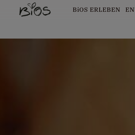
B
i
OS ERLEBEN
EN