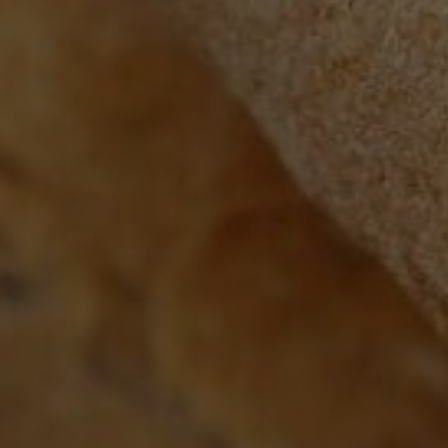
Informationen helfen uns zu verstehen, wie wir unsere Website
noch weiter optimieren können.
Google Analytics
Marketing
Marketing Cookies werden von Drittanbietern oder Publishern
verwendet, um personalisierte Werbung anzuzeigen. Sie tun
dies, indem sie Besucher über Websites hinweg verfolgen.
Google Tag Manager
Externe Medien
Wenn Cookies von externen Medien akzeptiert werden, bedarf
der Zugriff auf externe Inhalte keiner manuellen Zustimmung
mehr.
Google Maps
Eingebettete Inhalte