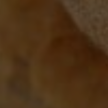
Google Analytics
Marketing
Marketing Cookies werden von Drittanbietern oder
Publishern verwendet, um personalisierte
Werbung anzuzeigen. Sie tun dies, indem sie
Besucher über Websites hinweg verfolgen.
Google Tag Manager
Externe Medien
Wenn Cookies von externen Medien akzeptiert
werden, bedarf der Zugriff auf externe Inhalte
keiner manuellen Zustimmung mehr.
Google Maps
Eingebettete Inhalte