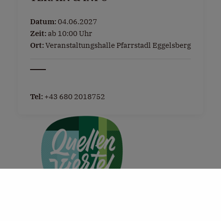
Datum:
04.06.2027
Zeit:
ab 10:00 Uhr
Ort:
Veranstaltungshalle Pfarrstadl Eggelsberg
Tel:
+43 680 2018752