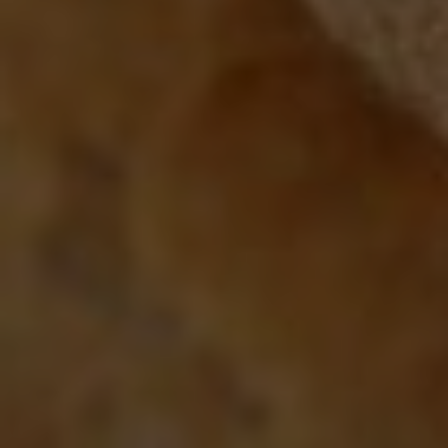
Marketing Cookies werden von Drittanbietern oder
Publishern verwendet, um personalisierte
Werbung anzuzeigen. Sie tun dies, indem sie
Besucher über Websites hinweg verfolgen.
Google Tag Manager
Externe Medien
Wenn Cookies von externen Medien akzeptiert
werden, bedarf der Zugriff auf externe Inhalte
keiner manuellen Zustimmung mehr.
Google Maps
Eingebettete Inhalte